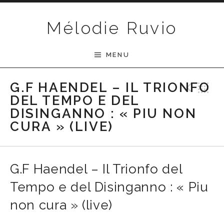
Passer au contenu
Mélodie Ruvio
MENU
Pre
R
G.F HAENDEL – IL TRIONFO
DEL TEMPO E DEL
DISINGANNO : « PIU NON
CURA » (LIVE)
G.F Haendel – Il Trionfo del
Tempo e del Disinganno : « Piu
non cura » (live)