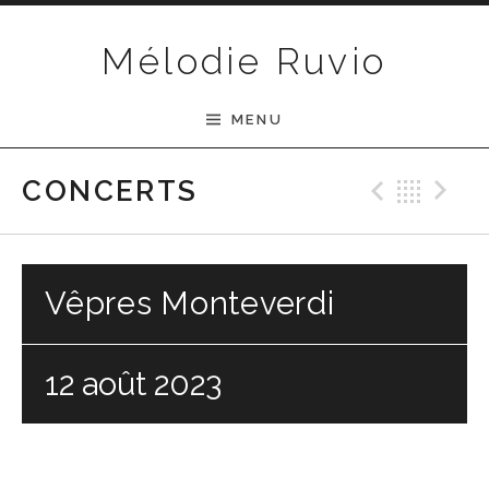
Passer au contenu
Mélodie Ruvio
MENU
Previ
Ret
N
CONCERTS
Vêpres Monteverdi
12 août 2023