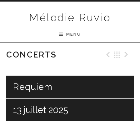
Passer au contenu
Mélodie Ruvio
MENU
Previ
Ret
N
CONCERTS
Requiem
13 juillet 2025