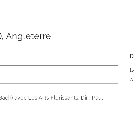
)
,
Angleterre
D
L
A
ach) avec Les Arts Florissants. Dir : Paul