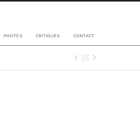
PHOTOS
CRITIQUES
CONTACT
Previous Gig
Retour
Next Gi