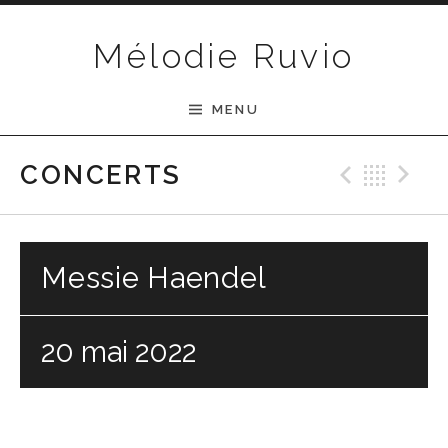
Passer au contenu
Mélodie Ruvio
MENU
Previ
Ret
N
CONCERTS
Messie Haendel
20 mai 2022