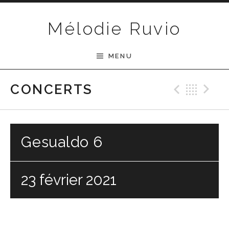
Passer au contenu
Mélodie Ruvio
MENU
Previ
Ret
N
CONCERTS
Gesualdo 6
23 février 2021