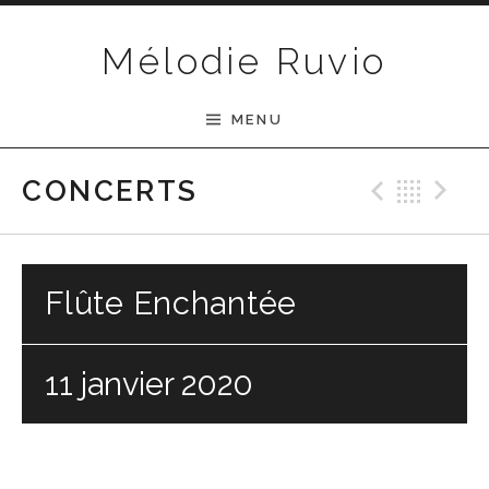
Passer au contenu
Mélodie Ruvio
MENU
Previ
Ret
N
CONCERTS
Flûte Enchantée
11 janvier 2020