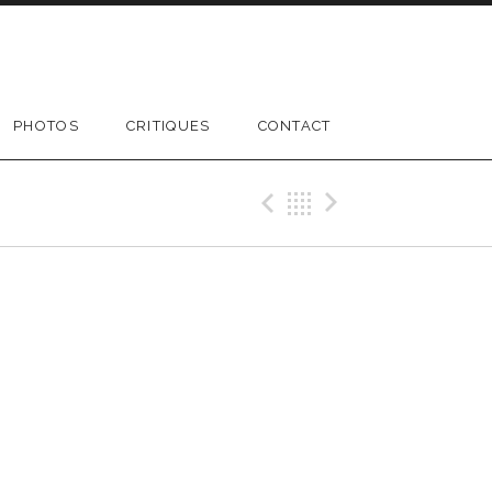
PHOTOS
CRITIQUES
CONTACT
Previous Gig
Retour
Next Gi