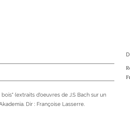
D
R
F
 bois" (extraits d'oeuvres de J.S Bach sur un
Akademia. Dir : Françoise Lasserre.