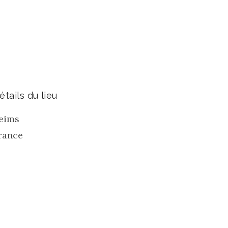
étails du lieu
eims
rance