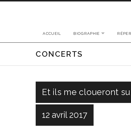
Passer au contenu
ACCUEIL
BIOGRAPHIE
RÉPER
EXPAND SUB
CONCERTS
Et ils me cloueront su
12 avril 2017