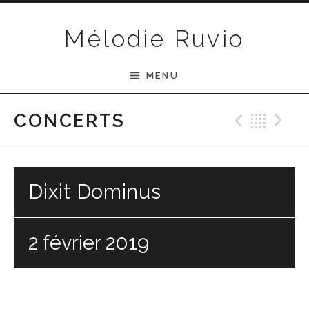
Passer au contenu
Mélodie Ruvio
MENU
Previ
Ret
N
CONCERTS
Dixit Dominus
2 février 2019