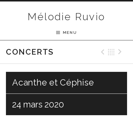
Passer au contenu
Mélodie Ruvio
MENU
Previ
Ret
N
CONCERTS
Acanthe et Céphise
24 mars 2020