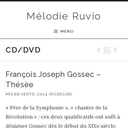
Passer au contenu
Mélodie Ruvio
MENU
Previ
Ret
N
CD/DVD
François Joseph Gossec –
Thésée
MIS EN VENTE
2013 (RICERCAR)
« Père de la Symphonie », « chantre de la
Révolution » : ces deux qualificatifs ont suffi à
désigner Gossec dès le début du XIXe siècle,